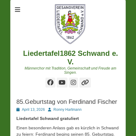
Liedertafel1862 Schwand e.
V.
Männerchor mit Tradition, Gemeinschaft und Freude am
Singen.
Facebook
YouTube
Instagram
Verknüpfung
85.Geburtstag von Ferdinand Fischer
Posted
Autor
April 13, 2026
Ronny Hartmann
on
Liedertafel Schwand gratuliert
Einen besonderen Anlass gab es kürzlich in Schwand
zu feiern: Ferdinand beging seinen 85. Geburtstag.