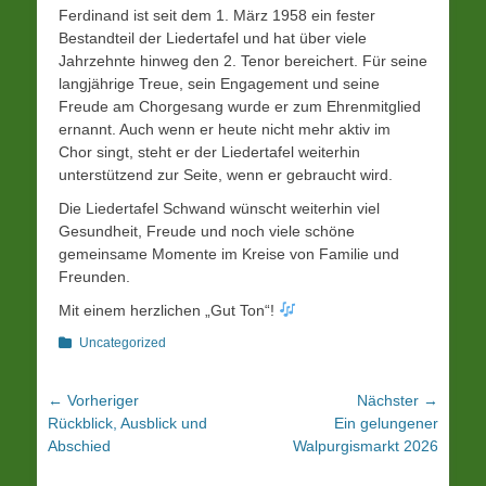
Ferdinand ist seit dem 1. März 1958 ein fester
Bestandteil der Liedertafel und hat über viele
Jahrzehnte hinweg den 2. Tenor bereichert. Für seine
langjährige Treue, sein Engagement und seine
Freude am Chorgesang wurde er zum Ehrenmitglied
ernannt. Auch wenn er heute nicht mehr aktiv im
Chor singt, steht er der Liedertafel weiterhin
unterstützend zur Seite, wenn er gebraucht wird.
Die Liedertafel Schwand wünscht weiterhin viel
Gesundheit, Freude und noch viele schöne
gemeinsame Momente im Kreise von Familie und
Freunden.
Mit einem herzlichen „Gut Ton“!
Kategorien
Uncategorized
Beitrags-
← Vorheriger
Nächster →
Vorheriger
Nächster
Rückblick, Ausblick und
Ein gelungener
Navigation
Beitrag:
Beitrag:
Abschied
Walpurgismarkt 2026