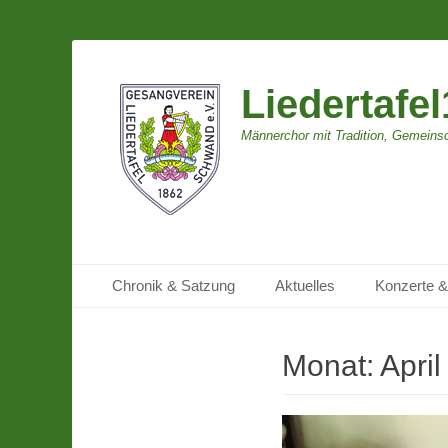
Liedertafe
Männerchor mit Tradition, Gemeins
Primäres Menü
Zum
Chronik & Satzung
Aktuelles
Konzerte &
Inhalt
springen
Monat:
Apri