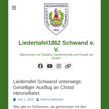
Liedertafel1862 Schwand e.
V.
Männerchor mit Tradition, Gemeinschaft und Freude am
Singen.
Facebook
YouTube
Instagram
Verknüpfung
Liedertafel Schwand unterwegs:
Geselliger Ausflug an Christi
Himmelfahrt
Posted
Autor
Juni 1, 2025
Ronny Hartmann
on
Was gibt es Schöneres, als gemeinsam mit den