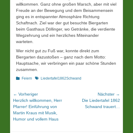
willkommen. Ganz ohne großen Marsch, aber mit viel
Freude an der Bewegung und dem Beisammensein
ging es in entspannter Atmosphäre Richtung
Schaftnach. Ziel war der gut besuchte Biergarten
beim Gasthaus Döllinger, wo Getränke, die verdiente
Wegzehrung und ein herzliches Miteinander
warteten.
Wer nicht gut zu Fuß war, konnte direkt zum
Biergarten dazustoßen – ganz nach dem Motto:
Hauptsache, wir verbringen ein paar schöne Stunden
zusammen.
Kategorien
Schlagworte
Feiern
Liedertafel1862Schwand
Beitrags-
← Vorheriger
Nächster →
Vorheriger
Nächster
Herzlich willkommen, Herr
Die Liedertafel 1862
Navigation
Beitrag:
Beitrag:
Pfarrer! Einführung von
Schwand trauert…
Martin Kraus mit Musik,
Humor und vollem Haus