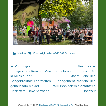
Kategorien
Schlagworte
Märkte
Konzert
,
Liedertafel1862Schwand
Beitrags-
← Vorheriger
Nächster →
Vorheriger
Nächster
Erfolgreiches Konzert „Viva
Ein Leben in Harmonie – 60
Navigation
Beitrag:
Beitrag:
la Musica“ der
Jahre Liebe und
Sängerfreunde Leerstetten
Engagement: Marlene und
gemeinsam mit der
Willi Beck feiern diamantene
Liedertafel 1862 Schwand
Hochzeit
Copyright © 2026
Liedertafel1862 Schwand e. V.
. Alle Rechte